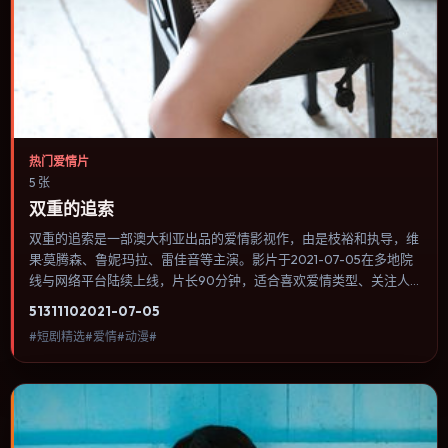
热门爱情片
5 张
双重的追索
双重的追索是一部澳大利亚出品的爱情影视作，由是枝裕和执导，维
果·莫腾森、鲁妮·玛拉、雷佳音等主演。影片于2021-07-05在多地院
线与网络平台陆续上线，片长90分钟，适合喜欢爱情类型、关注人
物命运与城市气质的观众观看。群戏调度密集，多条线索在终场汇
5131
110
2021-07-05
集，收束方式偏现实主义而非英雄主义。内容聚焦人物选择与情节推
#短剧精选#爱情#动漫#
进，节奏与视听语言统一，可作为休闲观影或类型片补片的选择。