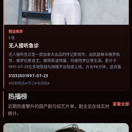
精选推荐
5 张
无人接听急诊
无人接听急诊是一部加拿大出品的传记影视作，由凯瑟琳·毕格罗执
导，佛罗伦斯·皮尤、娜塔莉·波特曼、玛格特·罗比等主演。影片于
1997-07-23在多地院线与网络平台陆续上线，片长98分钟，适合喜
欢传记类型、关注人物命运与城市气质的观众观看。影片把家庭记忆
3133
250
1997-07-23
与历史创伤叠在一起，用克制对白与留白完成情绪累积。内容聚焦人
#短剧精选#传记#电视剧#
物选择与情节推进，节奏与视听语言统一，可作为休闲观影或类型片
补片的选择。
热播榜
查看全部
近期热度攀升的国产剧与综艺片单，剧全览在线实时
统计。