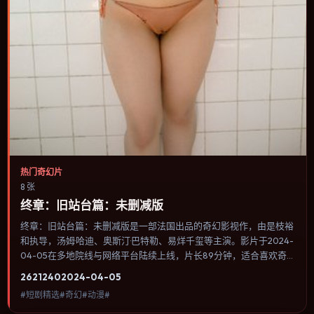
热门奇幻片
8 张
终章：旧站台篇：未删减版
终章：旧站台篇：未删减版是一部法国出品的奇幻影视作，由是枝裕
和执导，汤姆·哈迪、奥斯汀·巴特勒、易烊千玺等主演。影片于2024-
04-05在多地院线与网络平台陆续上线，片长89分钟，适合喜欢奇
幻类型、关注人物命运与城市气质的观众观看。配乐与音效承担大量
2621
240
2024-04-05
叙事功能，关键场景几乎靠声音完成情绪转折。内容聚焦人物选择与
#短剧精选#奇幻#动漫#
情节推进，节奏与视听语言统一，可作为休闲观影或类型片补片的选
择。