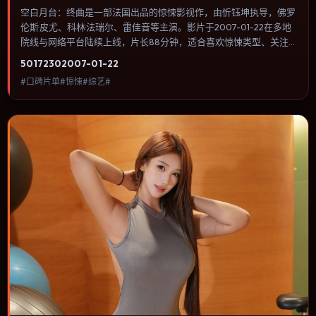
空白月台：终曲是一部法国出品的惊悚影视作，由忻钰坤执导，佛罗
伦斯·皮尤、科林·法瑞尔、雷佳音等主演。影片于2007-01-22在多地
院线与网络平台陆续上线，片长88分钟，适合喜欢惊悚类型、关注
人物命运与城市气质的观众观看。爱情线并不喧宾夺主，更像一条牵
5017
230
2007-01-22
引主角走向自我认知的暗线。内容聚焦人物选择与情节推进，节奏与
#口碑片单#惊悚#综艺#
视听语言统一，可作为休闲观影或类型片补片的选择。