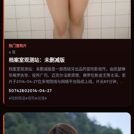
热门冒险片
4 张
档案室观测站：未删减版
档案室观测站：未删减版是一部西班牙出品的冒险影视作，由凯瑟琳·
毕格罗执导，役所广司、迈克尔·法斯宾德、佛罗伦斯·皮尤等主演。影
片于2014-04-27在多地院线与网络平台陆续上线，片长89分钟，适
合喜欢冒险类型、关注人物命运与城市气质的观众观看。奇幻元素被
5074
280
2014-04-27
当作隐喻使用，世界规则清晰，人物选择仍承担真实后果。内容聚焦
#短剧精选#冒险#动漫#
人物选择与情节推进，节奏与视听语言统一，可作为休闲观影或类型
片补片的选择。