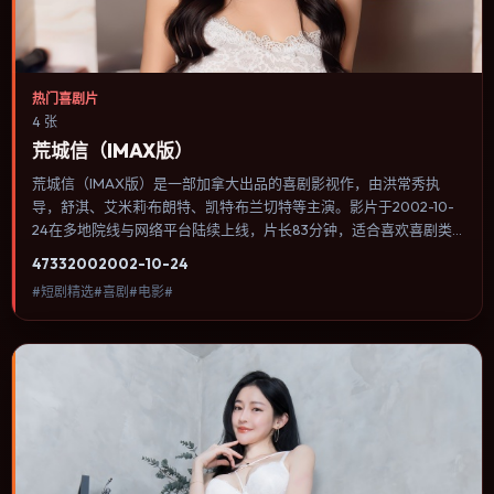
热门喜剧片
4 张
荒城信（IMAX版）
荒城信（IMAX版）是一部加拿大出品的喜剧影视作，由洪常秀执
导，舒淇、艾米莉·布朗特、凯特·布兰切特等主演。影片于2002-10-
24在多地院线与网络平台陆续上线，片长83分钟，适合喜欢喜剧类
型、关注人物命运与城市气质的观众观看。传记片聚焦主人公人生某
4733
200
2002-10-24
一阶段，避免流水账式的大事年表罗列。内容聚焦人物选择与情节推
#短剧精选#喜剧#电影#
进，节奏与视听语言统一，可作为休闲观影或类型片补片的选择。