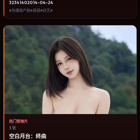
3234
140
2014-04-24
物在制度缝隙里寻找一条能走通的出路。内容聚焦人物选择与情节推
#热播国产剧#悬疑#综艺#
进，节奏与视听语言统一，可作为休闲观影或类型片补片的选择。
热门惊悚片
3 张
空白月台：终曲