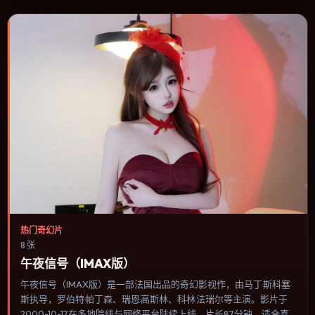
热门奇幻片
8 张
午夜信号（IMAX版）
午夜信号（IMAX版）是一部法国出品的奇幻影视作，由马丁·斯科塞
斯执导，罗伯特·帕丁森、瑞恩·高斯林、科林·法瑞尔等主演。影片于
2000-10-17在多地院线与网络平台陆续上线，片长87分钟，适合喜