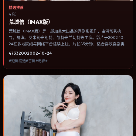
精选推荐
4 张
荒城信（IMAX版）
荒城信（IMAX版）是一部加拿大出品的喜剧影视作，由洪常秀执
导，舒淇、艾米莉·布朗特、凯特·布兰切特等主演。影片于2002-10-
24在多地院线与网络平台陆续上线，片长83分钟，适合喜欢喜剧类
型、关注人物命运与城市气质的观众观看。传记片聚焦主人公人生某
4733
200
2002-10-24
一阶段，避免流水账式的大事年表罗列。内容聚焦人物选择与情节推
#短剧精选#喜剧#电影#
进，节奏与视听语言统一，可作为休闲观影或类型片补片的选择。