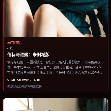
热门犯罪片
6 张
信标与谜题：未删减版
信标与谜题：未删减版是一部法国出品的犯罪影视作，由奉俊昊执
导，基里安·墨菲、科林·法瑞尔、宋康昊等主演。影片于1998-10-10
在多地院线与网络平台陆续上线，片长91分钟，适合喜欢犯罪类型、
关注人物命运与城市气质的观众观看。科幻设定尽量贴近可验证的科
5188
160
1998-10-10
学推论，避免为炫技而牺牲人物动机。内容聚焦人物选择与情节推
#短剧精选#犯罪#电视剧#
进，节奏与视听语言统一，可作为休闲观影或类型片补片的选择。