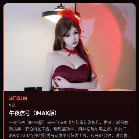
热门奇幻片
8 张
午夜信号（IMAX版）
午夜信号（IMAX版）是一部法国出品的奇幻影视作，由马丁·斯科塞
斯执导，罗伯特·帕丁森、瑞恩·高斯林、科林·法瑞尔等主演。影片于
2000-10-17在多地院线与网络平台陆续上线，片长87分钟，适合喜