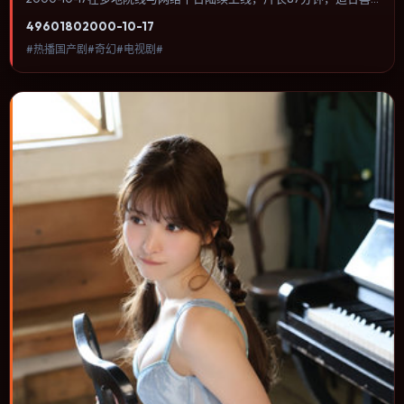
欢奇幻类型、关注人物命运与城市气质的观众观看。动作场面服务于
4960
180
2000-10-17
人物关系，每一次冲突都会改写角色之间的信任边界。内容聚焦人物
#热播国产剧#奇幻#电视剧#
选择与情节推进，节奏与视听语言统一，可作为休闲观影或类型片补
片的选择。