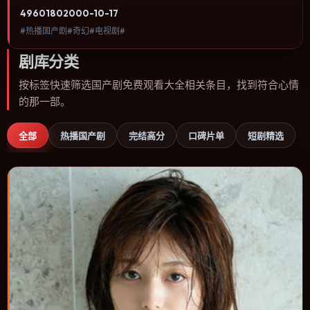
欢奇幻类型、关注人物命运与城市气质的观众观看。动作场面服务于
4960
180
2000-10-17
人物关系，每一次冲突都会改写角色之间的信任边界。内容聚焦人物
#热播国产剧#奇幻#电视剧#
选择与情节推进，节奏与视听语言统一，可作为休闲观影或类型片补
片的选择。
剧库分类
按标签快速筛选国产剧免费观看大全相关条目，找到符合心情
的那一部。
全部
热播国产剧
完结高分
口碑片单
短剧精选