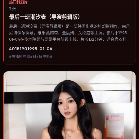
热门科幻片
3 张
最后一班潮汐表（导演剪辑版）
最后一班潮汐表（导演剪辑版）是一部韩国出品的科幻影视作，由丹
尼·博伊尔执导，维果·莫腾森、全度妍、关继威等主演。影片于1995-
01-04在多地院线与网络平台陆续上线，片长132分钟，适合喜欢科幻
类型、关注人物命运与城市气质的观众观看。叙事以冷峻镜头推进，
4018
190
1995-01-04
城市夜景与室内对峙交替，张力主要来自沉默与眼神。内容聚焦人物
#热播国产剧#科幻#电影#
选择与情节推进，节奏与视听语言统一，可作为休闲观影或类型片补
片的选择。