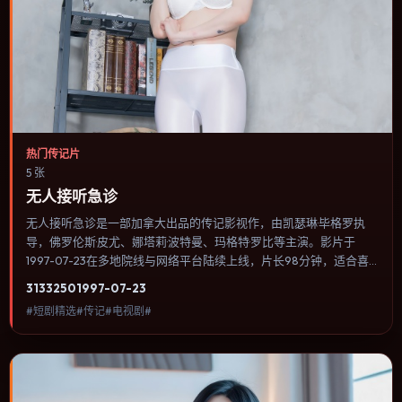
热门传记片
5 张
无人接听急诊
无人接听急诊是一部加拿大出品的传记影视作，由凯瑟琳·毕格罗执
导，佛罗伦斯·皮尤、娜塔莉·波特曼、玛格特·罗比等主演。影片于
1997-07-23在多地院线与网络平台陆续上线，片长98分钟，适合喜
欢传记类型、关注人物命运与城市气质的观众观看。影片把家庭记忆
3133
250
1997-07-23
与历史创伤叠在一起，用克制对白与留白完成情绪累积。内容聚焦人
#短剧精选#传记#电视剧#
物选择与情节推进，节奏与视听语言统一，可作为休闲观影或类型片
补片的选择。