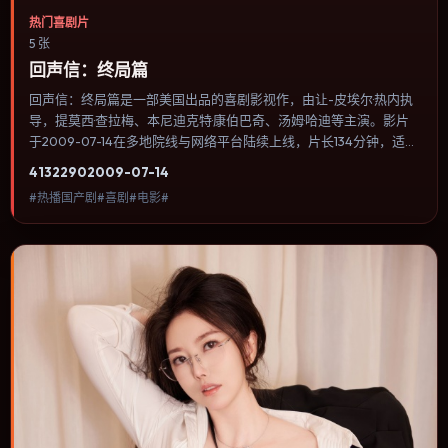
热门喜剧片
5 张
回声信：终局篇
回声信：终局篇是一部美国出品的喜剧影视作，由让-皮埃尔·热内执
导，提莫西·查拉梅、本尼迪克特·康伯巴奇、汤姆·哈迪等主演。影片
于2009-07-14在多地院线与网络平台陆续上线，片长134分钟，适合
喜欢喜剧类型、关注人物命运与城市气质的观众观看。喜剧桥段来自
4132
290
2009-07-14
处境而非台词堆砌，笑点后往往紧跟一丝苦涩的现实感。内容聚焦人
#热播国产剧#喜剧#电影#
物选择与情节推进，节奏与视听语言统一，可作为休闲观影或类型片
补片的选择。