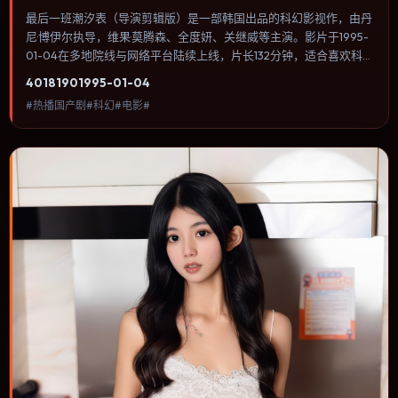
最后一班潮汐表（导演剪辑版）是一部韩国出品的科幻影视作，由丹
尼·博伊尔执导，维果·莫腾森、全度妍、关继威等主演。影片于1995-
01-04在多地院线与网络平台陆续上线，片长132分钟，适合喜欢科幻
类型、关注人物命运与城市气质的观众观看。叙事以冷峻镜头推进，
4018
190
1995-01-04
城市夜景与室内对峙交替，张力主要来自沉默与眼神。内容聚焦人物
#热播国产剧#科幻#电影#
选择与情节推进，节奏与视听语言统一，可作为休闲观影或类型片补
片的选择。