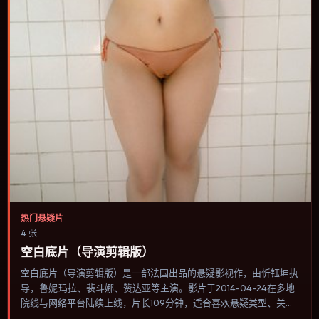
热门悬疑片
4 张
空白底片（导演剪辑版）
空白底片（导演剪辑版）是一部法国出品的悬疑影视作，由忻钰坤执
导，鲁妮·玛拉、裴斗娜、赞达亚等主演。影片于2014-04-24在多地
院线与网络平台陆续上线，片长109分钟，适合喜欢悬疑类型、关注
人物命运与城市气质的观众观看。类型外壳下更关注个体尊严：小人