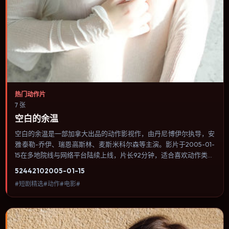
热门动作片
7 张
空白的余温
空白的余温是一部加拿大出品的动作影视作，由丹尼·博伊尔执导，安
雅·泰勒-乔伊、瑞恩·高斯林、麦斯·米科尔森等主演。影片于2005-01-
15在多地院线与网络平台陆续上线，片长92分钟，适合喜欢动作类
型、关注人物命运与城市气质的观众观看。传记片聚焦主人公人生某
5244
210
2005-01-15
一阶段，避免流水账式的大事年表罗列。内容聚焦人物选择与情节推
#短剧精选#动作#电影#
进，节奏与视听语言统一，可作为休闲观影或类型片补片的选择。