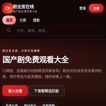
剧全览在线
登录
注册
国产剧免费观看大全
首页
分类
搜索
剧全览在线
· 片库与热播榜
国产剧免费观看大全
口碑剧、连载剧与短剧精选同屏呈现；剧全览在线支持关键词检
索、侧栏筛选与高清播放，随时续看上一集。
进入分类
下滑看精选好剧
高清片源
题材齐全
连载提醒