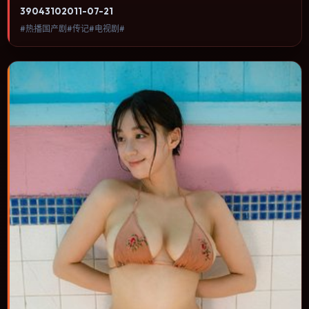
人物命运与城市气质的观众观看。喜剧桥段来自处境而非台词堆砌，
3904
310
2011-07-21
笑点后往往紧跟一丝苦涩的现实感。内容聚焦人物选择与情节推进，
#热播国产剧#传记#电视剧#
节奏与视听语言统一，可作为休闲观影或类型片补片的选择。