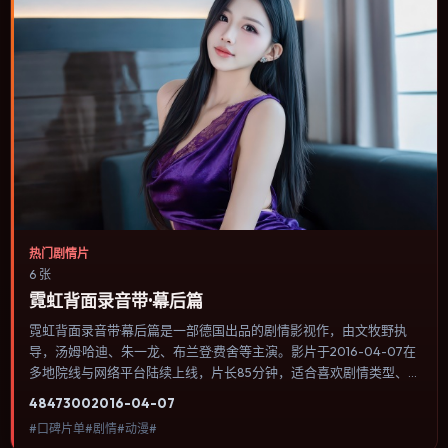
热门剧情片
6 张
霓虹背面录音带·幕后篇
霓虹背面录音带·幕后篇是一部德国出品的剧情影视作，由文牧野执
导，汤姆·哈迪、朱一龙、布兰登·费舍等主演。影片于2016-04-07在
多地院线与网络平台陆续上线，片长85分钟，适合喜欢剧情类型、关
注人物命运与城市气质的观众观看。动作场面服务于人物关系，每一
4847
300
2016-04-07
次冲突都会改写角色之间的信任边界。内容聚焦人物选择与情节推
#口碑片单#剧情#动漫#
进，节奏与视听语言统一，可作为休闲观影或类型片补片的选择。